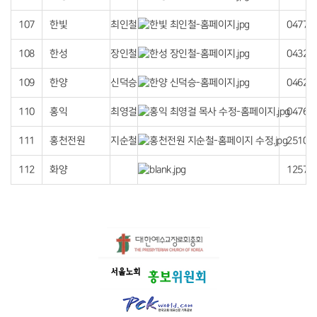
107
한빛
최인철
04778
108
한성
장인철
04324
109
한양
신덕승
04629
110
홍익
최영걸
04761
111
홍천전원
지순철
25104
112
화양
12572