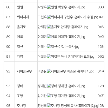
86
원일
박병우
05066
87
위더처치
구현우
04718
88
을지로
안재평
04549
89
이룸
이대원
04952
90
일신
이철수
12542
91
자양
이철규
05053
92
제이플로우
이종실
04769
93
정배
정대진
12501
94
조양
김기완
04779
95
주사랑
정성렬
12584