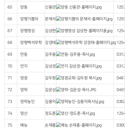
65
양동
신용관
12539
66
양평기쁨의
문제석
12556
67
양평명성
김성현
12546
68
양평백석무학
강경태
12549
69
연동
김주용
03128
70
연지
김성경
03127
71
영광
김두원
04978
72
영락
김운성
04552
73
영락농인
김용익
03026
74
영산
정도훈
12543
75
예능
손재흥
03009