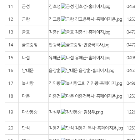
11
금성
김호성
04588
12
금왕
김교응
12534
13
금호
김충섭
04729
14
금호중앙
안광국
04722
15
나섬
유해근
04982
16
남대문
윤장훈
04637
17
늘사랑
김인황
04968
18
다문
이종건
12522
19
다산동숭
김성우
12268
20
단석
김동기
12538