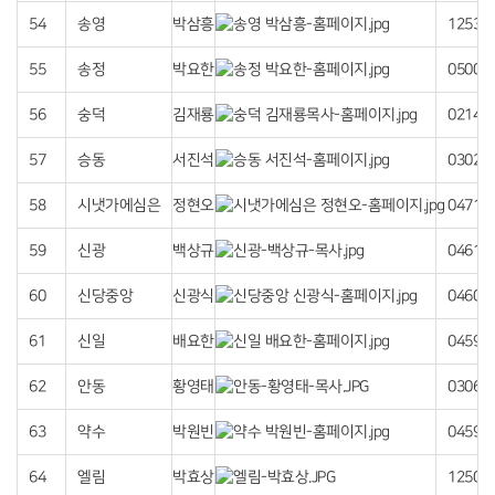
54
송영
박삼흥
12535
55
송정
박요한
05004
56
숭덕
김재룡
02140
57
승동
서진석
03027
58
시냇가에심은
정현오
04710
59
신광
백상규
04618
60
신당중앙
신광식
04608
61
신일
배요한
04590
62
안동
황영태
03061
63
약수
박원빈
04596
64
엘림
박효상
12501