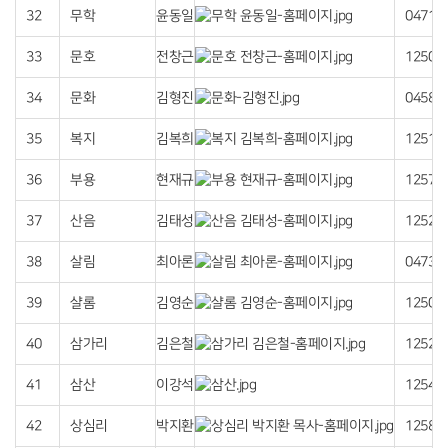
32
무학
윤동일
04714
33
문호
전창근
12502
34
문화
김형진
04584
35
복지
김복희
12514
36
부용
현재규
12579
37
산음
김태성
12527
38
살림
최아론
04735
39
샬롬
김영순
12503
40
삼가리
김은철
12529
41
삼산
이강석
12540
42
상심리
박지환
12582