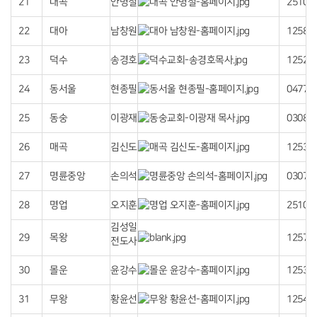
21
대곡
안병철
25103
22
대아
남창원
12580
23
덕수
송경호
12528
24
동서울
현종필
04775
25
동숭
이광재
03088
26
매곡
김신도
12537
27
명륜중앙
손의석
03074
28
명업
오지훈
25103
김성일
29
목왕
12579
전도사
30
몰운
윤강수
12532
31
무왕
황윤선
12542