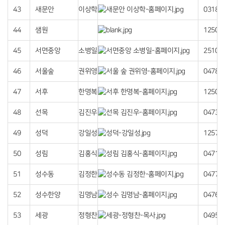
43
새문안
이상학
03182
44
샘원
12506
45
서면중앙
소병일
25101
46
서울숲
권위영
04788
47
서후
한명복
12504
48
선목
김진우
04736
49
성덕
강일성
12576
50
성림
김홍식
04710
51
성수동
김정한
04775
52
성수한양
김명남
04768
53
세광
정형찬
04954