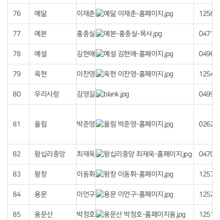
76
예닮
이재춘
12566
77
예본
홍종실
04713
78
예설
김현애
04968
79
옥현
이찬영
12544
80
우리사랑
김영길
04996
81
울림
박준영
02624
82
왕십리중앙
최재욱
04700
83
왕창
이동휘
12574
84
용문
이언구
12522
85
용문산
박정호
12510