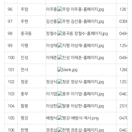
96
주암
이주흥
12612
97
주현
김선홍
03067
98
중곡동
장철수
04944
99
지평
이성재
12541
100
진성
이재춘
04940
101
천서
12608
102
청운
정상식
12530
103
충무
이기엽
04631
104
팔봉
이상헌
25101
105
평강
배범식
04704
106
한맹
권호섭
04630