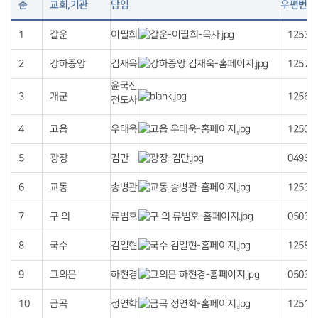
순
교회,기관
담임
우편번호
1
갈운
이필희
12532
2
강하중앙
김재욱
12575
윤국진
3
개군
12568
전도사
4
고읍
우태욱
12508
5
광장
김만
04967
6
교동
송병관
12530
7
구 의
류범호
05036
8
국수
김일현
12580
9
그의문
하현경
05031
10
금곡
정연학
12513