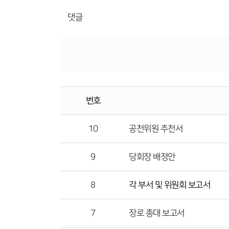
댓글
번호
10
공천위원 추천서
9
당회장 배정안
8
각 부서 및 위원회 보고서
7
장로 총대 보고서