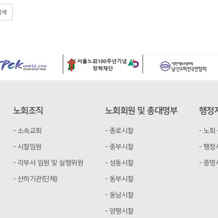
검색
노회조직
노회회원 및 총대명부
행정
- 소속교회
- 종로시찰
- 노회
- 시찰임원
- 중부시찰
- 행
- 각부서 임원 및 실행위원
- 성동시찰
- 증
- 산하기관(단체)
- 동부시찰
- 동남시찰
- 양평시찰